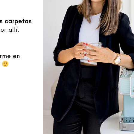
as carpetas
or allí.
arme en
s