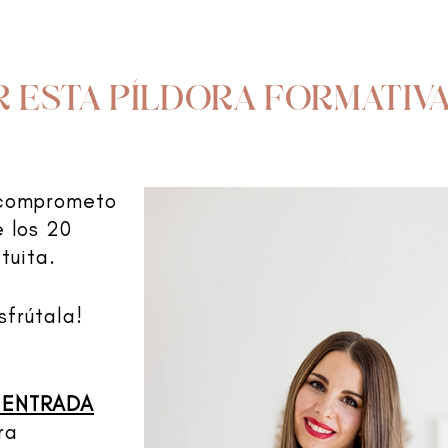
R ESTA PÍLDORA FORMATIVA
 comprometo
e los 20
tuita.
sfrútala!
E ENTRADA
ra